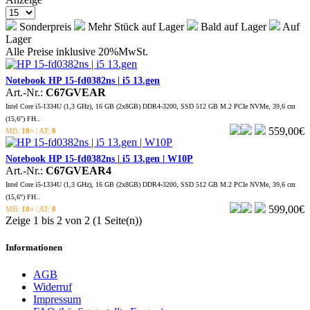
Sonderpreis
Mehr Stück auf Lager
Bald auf Lager
Auf
Lager
Alle Preise inklusive
20%
MwSt.
Notebook HP 15-fd0382ns | i5 13.gen
Art.-Nr.:
C67GVEAR
Intel Core i5-1334U (1,3 GHz), 16 GB (2x8GB) DDR4-3200, SSD 512 GB M.2 PCIe NVMe, 39,6 cm
(15,6″) FH..
559,00€
MB:
10>
| AT:
0
Notebook HP 15-fd0382ns | i5 13.gen | W10P
Art.-Nr.:
C67GVEAR4
Intel Core i5-1334U (1,3 GHz), 16 GB (2x8GB) DDR4-3200, SSD 512 GB M.2 PCIe NVMe, 39,6 cm
(15,6″) FH..
599,00€
MB:
10>
| AT:
0
Zeige 1 bis 2 von 2 (1 Seite(n))
Informationen
AGB
Widerruf
Impressum