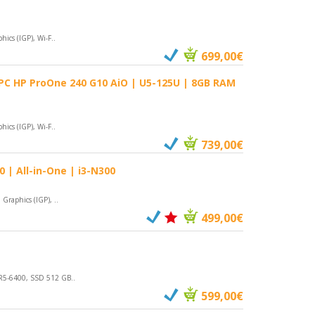
ics (IGP), Wi-F..
699,00€
C HP ProOne 240 G10 AiO | U5-125U | 8GB RAM
ics (IGP), Wi-F..
739,00€
| All-in-One | i3-N300
raphics (IGP), ..
499,00€
R5-6400, SSD 512 GB..
599,00€