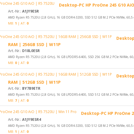
Desktop-PC HP ProOne 245 G10 AiO
Art.-Nr.:
A1JY9ESR
AMD Ryzen R5 7520U (2,8 GHz), 16 GB DDR4-3200, SSD 512 GB M.2 PCIe NVMe, 60,5 cm 
MB:
1
| AT:
0
Desktop
RAM | 256GB SSD | W11P
Art.-Nr.:
D18L0ESR
AMD Ryzen R5 7520U (2,8 GHz), 16 GB LPDDR5-6400, SSD 256 GB M.2 PCIe NVMe, 60,5 c
MB:
0
| AT:
0
Desktop
RAM | 512GB SSD | W11P
Art.-Nr.:
BY7B9ETR
AMD Ryzen R5 7520U (2,8 GHz), 16 GB LPDDR5-6400, SSD 512 GB M.2 PCIe NVMe, 60,5 c
MB:
7
| AT:
0
Desktop-PC HP ProOne 24
Art.-Nr.:
A1JY9ESR4
AMD Ryzen R5 7520U (2,8 GHz), 16 GB DDR4-3200, SSD 512 GB M.2 PCIe NVMe, 60,5 cm 
MB:
1
| AT:
0