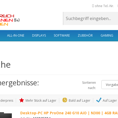
ohne Tel.-Nr.
ALL-IN-ONE
DISPLAYS
SOFTWARE
ZUBEHÖR
GAMING
che
hergebnisse:
Sortieren
nach:
derpreis
Mehr Stück auf Lager
Bald auf Lager
Auf Lager
Desktop-PC HP ProOne 240 G10 AiO | N300 | 4GB RA