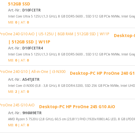
512GB SSD
Art.-Nr.:
D10FCETR
Intel Core Ultra 5 125U (1,3 GHz), 8 GB DDR5-5600 , SSD 512 GB PCIe NVMe, Intel Graph
MB:
0
| AT:
0
Desktop-P
| 512GB SSD | W11P
Art.-Nr.:
D10FCETR4
Intel Core Ultra 5 125U (1,3 GHz), 8 GB DDR5-5600 , SSD 512 GB PCIe NVMe, Intel Graph
MB:
0
| AT:
0
Desktop-PC HP ProOne 240 G10 
Art.-Nr.:
A54TJETR
Intel Core i3-N300 (0,8 - 3,8 GHz), 8 GB DDR4-3200, SSD 256 GB PCIe NVMe, Intel UHD G
MB:
2
| AT:
0
Desktop-PC HP ProOne 245 G10 AiO
Art.-Nr.:
9H6M9ETR
AMD Ryzen 5 7520U (2,8 GHz), 60,5 cm (23,8\'\') FHD (1920x1080) AG LED, 8 GB LPDD
MB:
0
| AT:
0