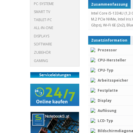
PC-SYSTEME
Zusammenfassung
SMART TV
Intel Core i5-1334U (1,
M.2 PCIe NVMe, Intel Iris
TABLET-PC
Gbps), Wi-Fi 6E (2x2), B
ALL-IN-ONE
DISPLAYS
Zusatzinformation
SOFTWARE
Prozessor
ZUBEHÖR
CPU-Hersteller
GAMING
CPU-Typ
Arbeitsspeicher
Festplatte
Display
Auflösung
LCD-Typ
Bildschirmdiagona