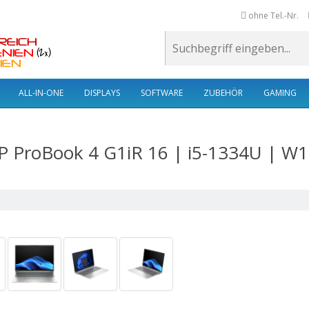
ohne Tel.-Nr.
ALL-IN-ONE
DISPLAYS
SOFTWARE
ZUBEHÖR
GAMING
 ProBook 4 G1iR 16 | i5-1334U | W