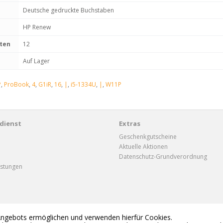
Deutsche gedruckte Buchstaben
HP Renew
aten
12
Auf Lager
P
,
ProBook
,
4
,
G1iR
,
16
,
|
,
i5-1334U
,
|
,
W11P
dienst
Extras
Geschenkgutscheine
Aktuelle Aktionen
Datenschutz-Grundverordnung
istungen
Angebots ermöglichen und verwenden hierfür Cookies.