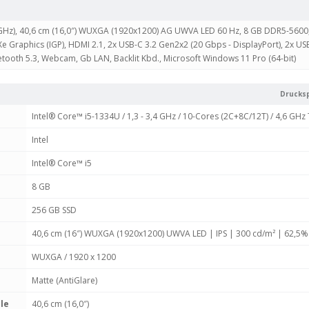
3 GHz), 40,6 cm (16,0″) WUXGA (1920x1200) AG UWVA LED 60 Hz, 8 GB DDR5-5600
 Xe Graphics (IGP), HDMI 2.1, 2x USB-C 3.2 Gen2x2 (20 Gbps - DisplayPort), 2x US
luetooth 5.3, Webcam, Gb LAN, Backlit Kbd., Microsoft Windows 11 Pro (64-bit)
Drucksp
Intel® Core™ i5-1334U / 1,3 - 3,4 GHz / 10-Cores (2C+8C/12T) / 4,6 GH
Intel
Intel® Core™ i5
8 GB
256 GB SSD
40,6 cm (16″) WUXGA (1920x1200) UWVA LED | IPS | 300 cd/​m² | 62,5
WUXGA / 1920 x 1200
Matte (AntiGlare)
le
40,6 cm (16,0″)