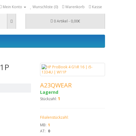
Mein Konto
Wunschliste (0)
Warenkorb
Kasse
0 Artikel - 0,00€
11P
A23QWEAR
Lagernd
1
Stückzahl:
Filialenstückzahl:
MB:
1
AT:
0