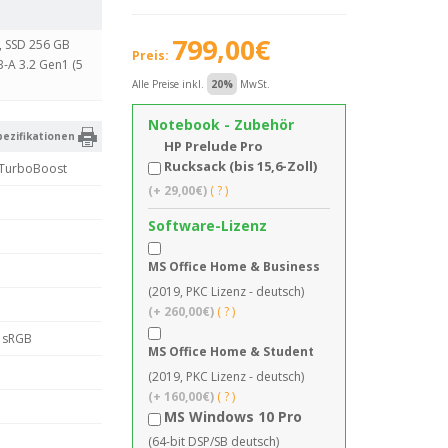
799,00€
, SSD 256 GB
Preis:
B-A 3.2 Gen1 (5
Alle Preise inkl.
20%
MwSt.
Notebook - Zubehör
ezifikationen
HP Prelude Pro
Rucksack (bis 15,6-Zoll)
z TurboBoost
(+ 29,00€)
( ? )
Software-Lizenz
MS Office Home & Business
(2019, PKC Lizenz - deutsch)
(+ 260,00€)
( ? )
% sRGB
MS Office Home & Student
(2019, PKC Lizenz - deutsch)
(+ 160,00€)
( ? )
MS Windows 10 Pro
(64-bit DSP/SB deutsch)