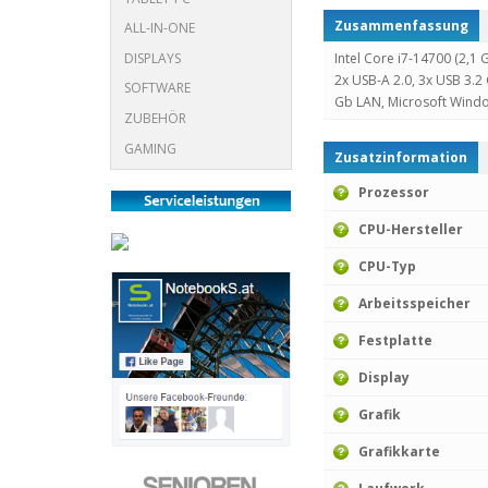
Zusammenfassung
ALL-IN-ONE
DISPLAYS
Intel Core i7-14700 (2,
2x USB-A 2.0, 3x USB 3.2
SOFTWARE
Gb LAN, Microsoft Windo
ZUBEHÖR
GAMING
Zusatzinformation
Prozessor
CPU-Hersteller
CPU-Typ
Arbeitsspeicher
Festplatte
Display
Grafik
Grafikkarte