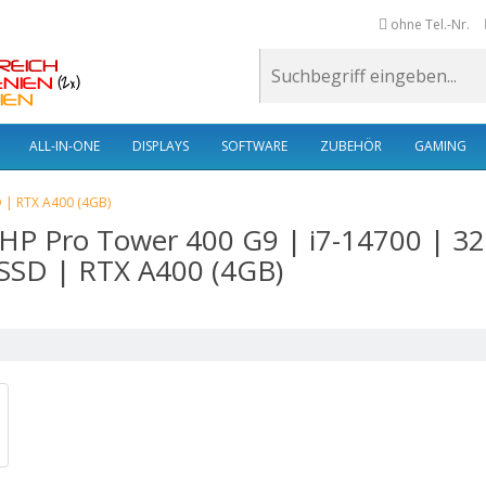
ohne Tel.-Nr.
ALL-IN-ONE
DISPLAYS
SOFTWARE
ZUBEHÖR
GAMING
 | RTX A400 (4GB)
HP Pro Tower 400 G9 | i7-14700 | 3
SSD | RTX A400 (4GB)