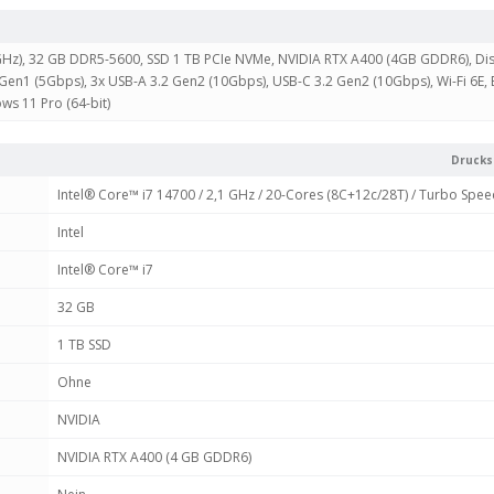
1 GHz), 32 GB DDR5-5600, SSD 1 TB PCIe NVMe, NVIDIA RTX A400 (4GB GDDR6), Di
 Gen1 (5Gbps), 3x USB-A 3.2 Gen2 (10Gbps), USB-C 3.2 Gen2 (10Gbps), Wi-Fi 6E, 
ws 11 Pro (64-bit)
Drucks
Intel® Core™ i7 14700 / 2,1 GHz / 20-Cores (8C+12c/28T) / Turbo Spe
Intel
Intel® Core™ i7
32 GB
1 TB SSD
Ohne
NVIDIA
NVIDIA RTX A400 (4 GB GDDR6)