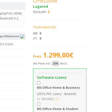
CP9G2EAR
Lagernd
2
Stückzahl:
splayPort, HDMI,
Bluetooth 5.3,
Filialenstückzahl:
MB:
0
pezifikationen
AT:
0
ed 5,4 GHz
1.299,00€
Preis:
Alle Preise inkl.
20%
MwSt.
Software-Lizenz
MS Office Home & Business
(2019, PKC Lizenz - deutsch)
(+ 260,00€)
( ? )
MS Office Home & Student