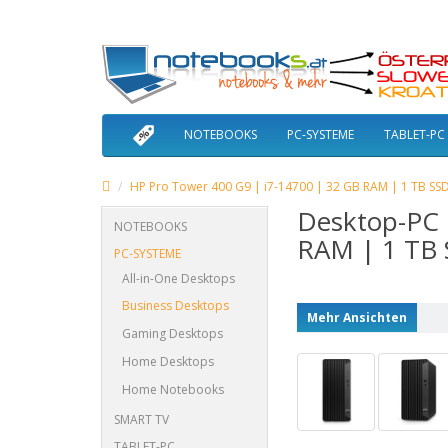
NOTEBOOKS
PC-SYSTEME
TABLET-PC
HP Pro Tower 400 G9 | i7-14700 | 32 GB RAM | 1 TB SSD
Desktop-PC 
NOTEBOOKS
RAM | 1 TB 
PC-SYSTEME
All-in-One Desktops
Business Desktops
Mehr Ansichten
Gaming Desktops
Home Desktops
Home Notebooks
SMART TV
TABLET-PC