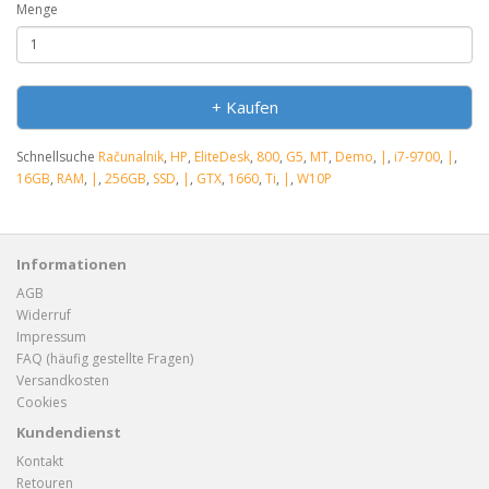
Menge
+ Kaufen
Schnellsuche
Računalnik
,
HP
,
EliteDesk
,
800
,
G5
,
MT
,
Demo
,
|
,
i7-9700
,
|
,
16GB
,
RAM
,
|
,
256GB
,
SSD
,
|
,
GTX
,
1660
,
Ti
,
|
,
W10P
Informationen
AGB
Widerruf
Impressum
FAQ (häufig gestellte Fragen)
Versandkosten
Cookies
Kundendienst
Kontakt
Retouren