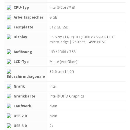
CPU-Typ
Intel® Core™ i3
Arbeitsspeicher
8 GB
Festplatte
512 GB SSD
Display
35,6 cm (14,0″) HD (1366 x 768) AG LED |
micro-edge | 250 nits | 45% NTSC
Auflösung
HD / 1366 x 768
LCD-Typ
Matte (AntiGlare)
35,6 cm (14,0″)
Bildschirmdiagonale
Grafik
Intel
Grafikkarte
Intel® UHD Graphics
Laufwerk
Nein
USB 2.0
Nein
USB 3.0
2x