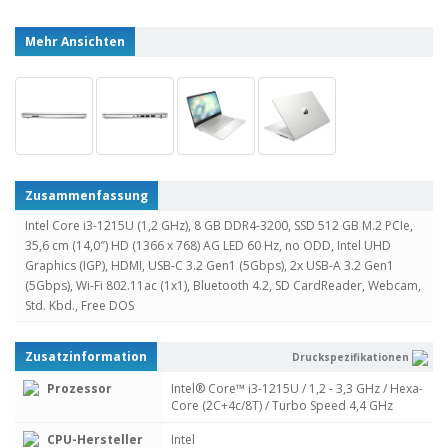
Mehr Ansichten
Zusammenfassung
Intel Core i3-1215U (1,2 GHz), 8 GB DDR4-3200, SSD 512 GB M.2 PCIe,
35,6 cm (14,0″) HD (1366 x 768) AG LED 60 Hz, no ODD, Intel UHD
Graphics (IGP), HDMI, USB-C 3.2 Gen1 (5Gbps), 2x USB-A 3.2 Gen1
(5Gbps), Wi-Fi 802.11ac (1x1), Bluetooth 4.2, SD CardReader, Webcam,
Std. Kbd., Free DOS
Zusatzinformation
Druckspezifikationen
Prozessor
Intel® Core™ i3-1215U / 1,2 - 3,3 GHz / Hexa-
Core (2C+4c/8T) / Turbo Speed 4,4 GHz
CPU-Hersteller
Intel